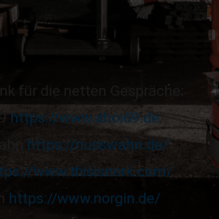
nk für die netten Gespräche:
69
https://www.ahoi69.de
/
ahn
https://nusswahn.de/
tps://www.thisisnork.com/
in
https://www.norgin.de/