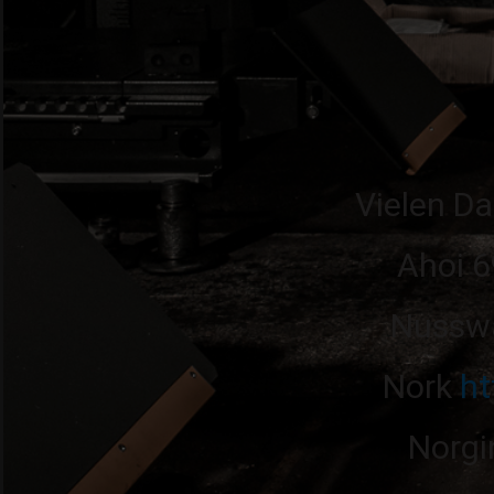
Vielen Da
Ahoi 
Nussw
Nork
ht
Norg