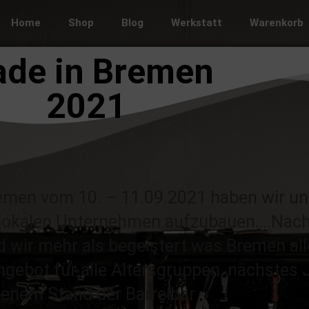
Home
Shop
Blog
Werkstatt
Warenkorb
de in Bremen
2021
emen vom 10. – 11.09.2021 haben wir un
lokalen Unternehmen aufzubauen….Nach 
wir mehr als begeistert was Bremen alle
ngebot für alle Altersgruppen, nächstes 
genem Stand der Barrelbar