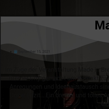
Ma
September 15, 2021
Im Zuge der Veranstaltung Made in Br
Bremer City gemacht um Kontakt zu 
Anregungen und Ideenaustausch sind 
Unser Fazit….Ein breites und tolles A
ei